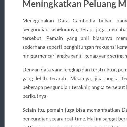
Meningkatkan Peluang 
Menggunakan Data Cambodia bukan hanya 
pengundian sebelumnya, tetapi juga memaha
tersebut. Pemain yang ahli biasanya meman
sederhana seperti penghitungan frekuensi kem
hingga mencari angka ganjil-genap yang sering 
Dengan data yang lengkap dan terstruktur, pe
yang lebih terarah. Misalnya, jika angka t
beberapa pengundian terakhir, angka tersebut 
berikutnya.
Selain itu, pemain juga bisa memanfaatkan 
pengundian secara real-time. Hal ini sangat be