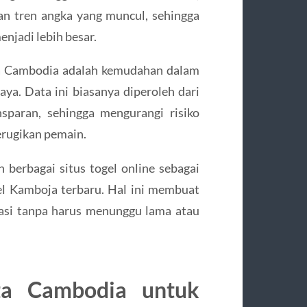
an tren angka yang muncul, sehingga
njadi lebih besar.
ta Cambodia adalah kemudahan dalam
ya. Data ini biasanya diperoleh dari
sparan, sehingga mengurangi risiko
erugikan pemain.
 berbagai situs togel online sebagai
el Kamboja terbaru. Hal ini membuat
asi tanpa harus menunggu lama atau
a Cambodia untuk