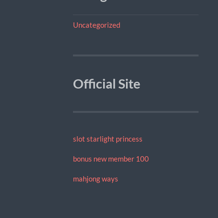
Uncategorized
Official Site
slot starlight princess
bonus new member 100
mahjong ways