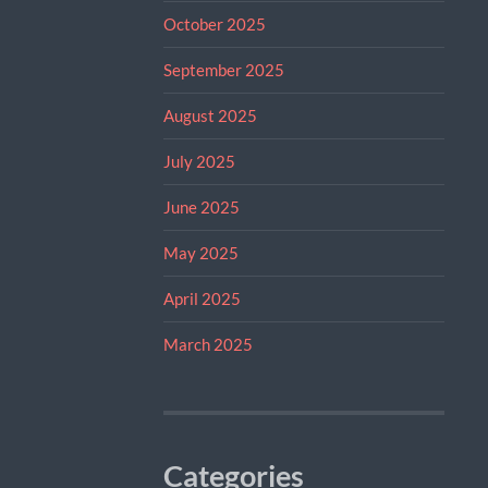
October 2025
September 2025
August 2025
July 2025
June 2025
May 2025
April 2025
March 2025
Categories