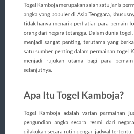
Togel Kamboja merupakan salah satu jenis per
angka yang populer di Asia Tenggara, khususn
tidak hanya menarik perhatian para pemain lok
orang dari negara tetangga. Dalam dunia togel,
menjadi sangat penting, terutama yang berka
satu sumber penting dalam permainan togel 
menjadi rujukan utama bagi para pemain
selanjutnya.
Apa Itu Togel Kamboja?
Togel Kamboja adalah varian permainan ju
pengundian angka secara resmi dari negar
dilakukan secara rutin dengan jadwal tertent