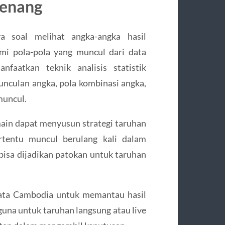
Menang
soal melihat angka-angka hasil
mi pola-pola yang muncul dari data
faatkan teknik analisis statistik
unculan angka, pola kombinasi angka,
muncul.
main dapat menyusun strategi taruhan
ertentu muncul berulang kali dalam
bisa dijadikan patokan untuk taruhan
Data Cambodia untuk memantau hasil
rguna untuk taruhan langsung atau live