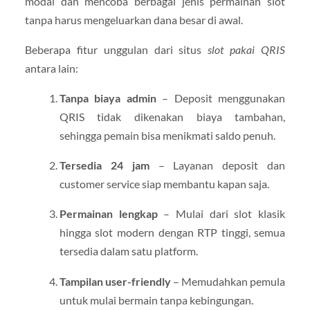
modal dan mencoba berbagai jenis permainan slot
tanpa harus mengeluarkan dana besar di awal.
Beberapa fitur unggulan dari situs
slot pakai QRIS
antara lain:
Tanpa biaya admin
– Deposit menggunakan
QRIS tidak dikenakan biaya tambahan,
sehingga pemain bisa menikmati saldo penuh.
Tersedia 24 jam
– Layanan deposit dan
customer service siap membantu kapan saja.
Permainan lengkap
– Mulai dari slot klasik
hingga slot modern dengan RTP tinggi, semua
tersedia dalam satu platform.
Tampilan user-friendly
– Memudahkan pemula
untuk mulai bermain tanpa kebingungan.