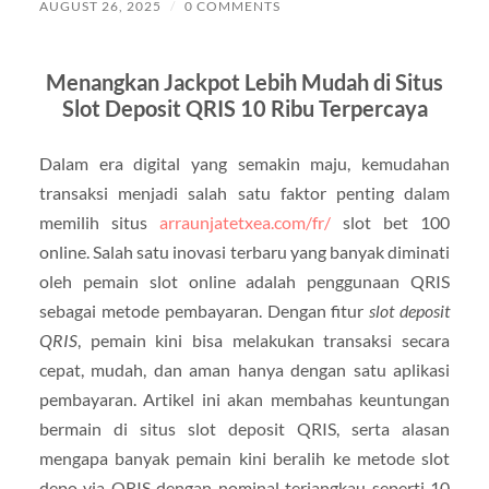
AUGUST 26, 2025
/
0 COMMENTS
Menangkan Jackpot Lebih Mudah di Situs
Slot Deposit QRIS 10 Ribu Terpercaya
Dalam era digital yang semakin maju, kemudahan
transaksi menjadi salah satu faktor penting dalam
memilih situs
arraunjatetxea.com/fr/
slot bet 100
online. Salah satu inovasi terbaru yang banyak diminati
oleh pemain slot online adalah penggunaan QRIS
sebagai metode pembayaran. Dengan fitur
slot deposit
QRIS
, pemain kini bisa melakukan transaksi secara
cepat, mudah, dan aman hanya dengan satu aplikasi
pembayaran. Artikel ini akan membahas keuntungan
bermain di situs slot deposit QRIS, serta alasan
mengapa banyak pemain kini beralih ke metode slot
depo via QRIS dengan nominal terjangkau seperti 10