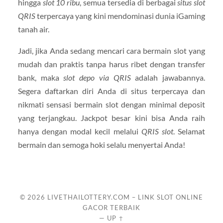
hingga
slot 10 ribu
, semua tersedia di berbagai
situs slot
QRIS
terpercaya yang kini mendominasi dunia iGaming
tanah air.
Jadi, jika Anda sedang mencari cara bermain slot yang
mudah dan praktis tanpa harus ribet dengan transfer
bank, maka
slot depo via QRIS
adalah jawabannya.
Segera daftarkan diri Anda di situs terpercaya dan
nikmati sensasi bermain slot dengan minimal deposit
yang terjangkau. Jackpot besar kini bisa Anda raih
hanya dengan modal kecil melalui
QRIS slot
. Selamat
bermain dan semoga hoki selalu menyertai Anda!
© 2026
LIVETHAILOTTERY.COM – LINK SLOT ONLINE
GACOR TERBAIK
—
UP ↑