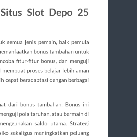
Situs Slot Depo 25
uk semua jenis pemain, baik pemula
memanfaatkan bonus tambahan untuk
oba fitur-fitur bonus, dan menguji
cil membuat proses belajar lebih aman
h cepat beradaptasi dengan berbagai
at dari bonus tambahan. Bonus ini
menguji pola taruhan, atau bermain di
menggunakan saldo utama. Strategi
siko sekaligus meningkatkan peluang