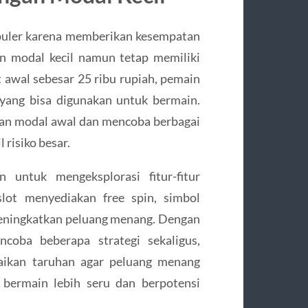
opuler karena memberikan kesempatan
n modal kecil namun tetap memiliki
awal sebesar 25 ribu rupiah, pemain
yang bisa digunakan untuk bermain.
n modal awal dan mencoba berbagai
risiko besar.
untuk mengeksplorasi fitur-fitur
lot menyediakan free spin, simbol
eningkatkan peluang menang. Dengan
coba beberapa strategi sekaligus,
aikan taruhan agar peluang menang
 bermain lebih seru dan berpotensi