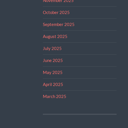
November 2025
October 2025
September 2025
August 2025
July 2025
June 2025
May 2025
April 2025
March 2025