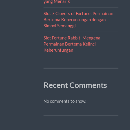
yang Menarik
Slot 7 Clovers of Fortune: Permainan
Bertema Keberuntungan dengan
Simbol Semanggi
Slot Fortune Rabbit: Mengenal
Permainan Bertema Kelinci
Keberuntungan
Recent Comments
No comments to show.