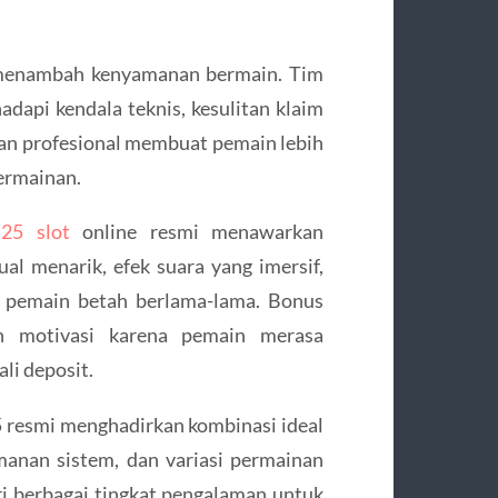
f menambah kenyamanan bermain. Tim
api kendala teknis, kesulitan klaim
dan profesional membuat pemain lebih
permainan.
25 slot
online resmi menawarkan
l menarik, efek suara yang imersif,
pemain betah berlama-lama. Bonus
 motivasi karena pemain merasa
li deposit.
25 resmi menghadirkan kombinasi ideal
manan sistem, dan variasi permainan
i berbagai tingkat pengalaman untuk