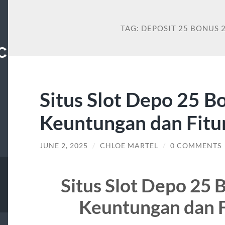
TAG:
DEPOSIT 25 BONUS
.COM
Situs Slot Depo 25 B
Keuntungan dan Fitu
JUNE 2, 2025
/
CHLOE MARTEL
/
0 COMMENTS
Situs Slot Depo 25 
Keuntungan dan F