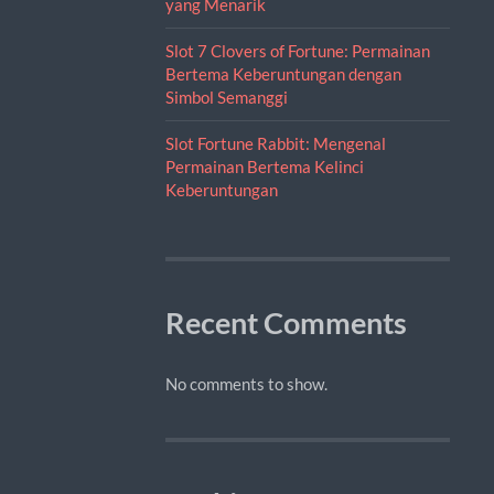
yang Menarik
Slot 7 Clovers of Fortune: Permainan
Bertema Keberuntungan dengan
Simbol Semanggi
Slot Fortune Rabbit: Mengenal
Permainan Bertema Kelinci
Keberuntungan
Recent Comments
No comments to show.