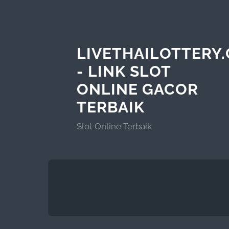
LIVETHAILOTTERY
- LINK SLOT
ONLINE GACOR
TERBAIK
Slot Online Terbaik