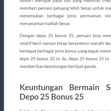
sendiri merujuk pada slot yang memiliki frek
memberi pemain peluang lebih besar untuk mera
menemukan berbagai jenis permainan s
menawarkan hadiah besar.
Dengan depo 25 bonus 25, pemain bisa mem
relatif kecil namun tetap berpotensi meraih ke
terdapat berbagai jenis bonus yang dapat men
depo 25 bonus 25 to 3x, depo 25 bonus 25 to 
memberikan keuntungan berlipat ganda.
Keuntungan Bermain S
Depo 25 Bonus 25