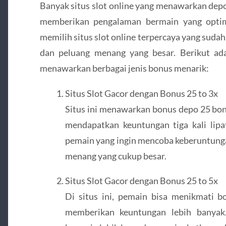
Banyak situs slot online yang menawarkan dep
memberikan pengalaman bermain yang optima
memilih situs slot online terpercaya yang suda
dan peluang menang yang besar. Berikut ada
menawarkan berbagai jenis bonus menarik:
Situs Slot Gacor dengan Bonus 25 to 3x
Situs ini menawarkan bonus depo 25 bonu
mendapatkan keuntungan tiga kali lipa
pemain yang ingin mencoba keberuntung
menang yang cukup besar.
Situs Slot Gacor dengan Bonus 25 to 5x
Di situs ini, pemain bisa menikmati 
memberikan keuntungan lebih banyak