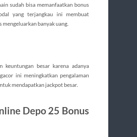
main sudah bisa memanfaatkan bonus
dal yang terjangkau ini membuat
s mengeluarkan banyak uang.
in keuntungan besar karena adanya
 gacor ini meningkatkan pengalaman
ntuk mendapatkan jackpot besar.
nline Depo 25 Bonus