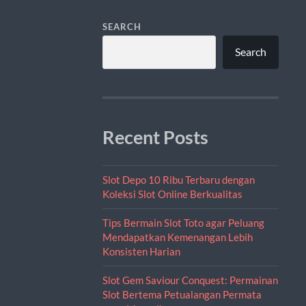
SEARCH
Search
Recent Posts
Slot Depo 10 Ribu Terbaru dengan
Koleksi Slot Online Berkualitas
Tips Bermain Slot Toto agar Peluang
Mendapatkan Kemenangan Lebih
Konsisten Harian
Slot Gem Saviour Conquest: Permainan
Slot Bertema Petualangan Permata