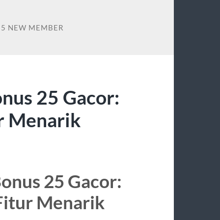
 25 NEW MEMBER
onus 25 Gacor:
r Menarik
Bonus 25 Gacor:
itur Menarik