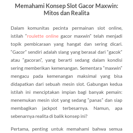
Memahami Konsep Slot Gacor Maxwin:
Mitos dan Realita
Dalam komunitas pecinta permainan slot online,
istilah “
roulette online
gacor maxwin” telah menjadi
topik pembicaraan yang hangat dan sering dicari.
“Gacor” sendiri adalah slang yang berasal dari “gacok”
atau “gacoran”, yang berarti sedang dalam kondisi
sering memberikan kemenangan. Sementara “maxwin”
mengacu pada kemenangan maksimal yang bisa
didapatkan dari sebuah mesin slot. Gabungan kedua
istilah ini menciptakan impian bagi banyak pemain:
menemukan mesin slot yang sedang “panas” dan siap
membagikan jackpot terbesarnya. Namun, apa
sebenarnya realita di balik konsep ini?
Pertama, penting untuk memahami bahwa semua