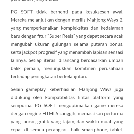
PG SOFT tidak berhenti pada kesuksesan awal.
Mereka melanjutkan dengan merilis Mahjong Ways 2,
yang memperkenalkan kompleksitas dan kedalaman
baru dengan fitur “Super Reels” yang dapat secara acak
mengubah ukuran gulungan selama putaran bonus,
serta jackpot progresif yang menambah lapisan sensasi
lainnya. Setiap iterasi dirancang berdasarkan umpan
balik pemain, menunjukkan komitmen perusahaan
terhadap peningkatan berkelanjutan.
Selain gameplay, keberhasilan Mahjong Ways juga
didukung oleh kompatibilitas lintas platform yang
sempurna. PG SOFT mengoptimalkan game mereka
dengan engine HTML5 canggih, memastikan performa
yang lancar, grafik yang tajam, dan waktu muat yang
cepat di semua perangkat—baik smartphone, tablet,