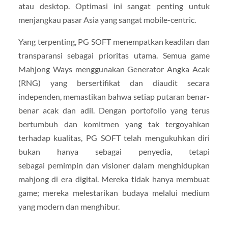
atau desktop. Optimasi ini sangat penting untuk
menjangkau pasar Asia yang sangat mobile-centric.
Yang terpenting, PG SOFT menempatkan keadilan dan
transparansi sebagai prioritas utama. Semua game
Mahjong Ways menggunakan Generator Angka Acak
(RNG) yang bersertifikat dan diaudit secara
independen, memastikan bahwa setiap putaran benar-
benar acak dan adil. Dengan portofolio yang terus
bertumbuh dan komitmen yang tak tergoyahkan
terhadap kualitas, PG SOFT telah mengukuhkan diri
bukan hanya sebagai penyedia, tetapi
sebagai pemimpin dan visioner dalam menghidupkan
mahjong di era digital. Mereka tidak hanya membuat
game; mereka melestarikan budaya melalui medium
yang modern dan menghibur.