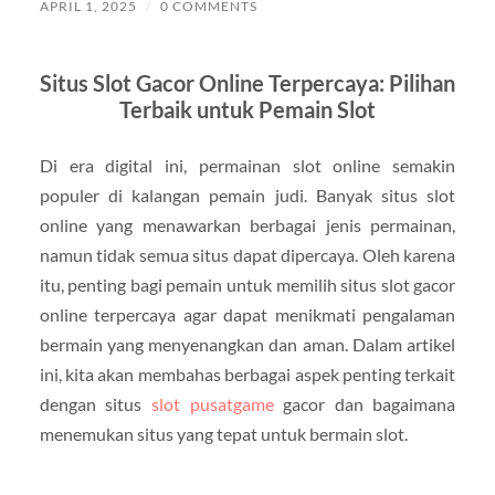
APRIL 1, 2025
/
0 COMMENTS
Situs Slot Gacor Online Terpercaya: Pilihan
Terbaik untuk Pemain Slot
Di era digital ini, permainan slot online semakin
populer di kalangan pemain judi. Banyak situs slot
online yang menawarkan berbagai jenis permainan,
namun tidak semua situs dapat dipercaya. Oleh karena
itu, penting bagi pemain untuk memilih situs slot gacor
online terpercaya agar dapat menikmati pengalaman
bermain yang menyenangkan dan aman. Dalam artikel
ini, kita akan membahas berbagai aspek penting terkait
dengan situs
slot pusatgame
gacor dan bagaimana
menemukan situs yang tepat untuk bermain slot.