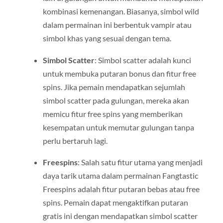
kombinasi kemenangan. Biasanya, simbol wild
dalam permainan ini berbentuk vampir atau
simbol khas yang sesuai dengan tema.
Simbol Scatter
: Simbol scatter adalah kunci
untuk membuka putaran bonus dan fitur free
spins. Jika pemain mendapatkan sejumlah
simbol scatter pada gulungan, mereka akan
memicu fitur free spins yang memberikan
kesempatan untuk memutar gulungan tanpa
perlu bertaruh lagi.
Freespins
: Salah satu fitur utama yang menjadi
daya tarik utama dalam permainan Fangtastic
Freespins adalah fitur putaran bebas atau free
spins. Pemain dapat mengaktifkan putaran
gratis ini dengan mendapatkan simbol scatter