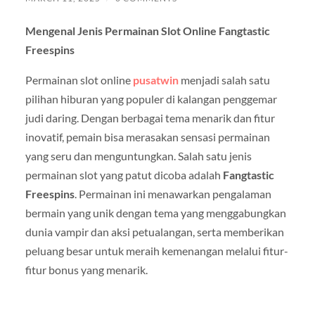
Mengenal Jenis Permainan Slot Online Fangtastic
Freespins
Permainan slot online
pusatwin
menjadi salah satu
pilihan hiburan yang populer di kalangan penggemar
judi daring. Dengan berbagai tema menarik dan fitur
inovatif, pemain bisa merasakan sensasi permainan
yang seru dan menguntungkan. Salah satu jenis
permainan slot yang patut dicoba adalah
Fangtastic
Freespins
. Permainan ini menawarkan pengalaman
bermain yang unik dengan tema yang menggabungkan
dunia vampir dan aksi petualangan, serta memberikan
peluang besar untuk meraih kemenangan melalui fitur-
fitur bonus yang menarik.