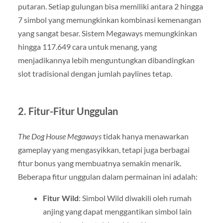
putaran. Setiap gulungan bisa memiliki antara 2 hingga
7 simbol yang memungkinkan kombinasi kemenangan
yang sangat besar. Sistem Megaways memungkinkan
hingga 117.649 cara untuk menang, yang
menjadikannya lebih menguntungkan dibandingkan
slot tradisional dengan jumlah paylines tetap.
2.
Fitur-Fitur Unggulan
The Dog House Megaways
tidak hanya menawarkan
gameplay yang mengasyikkan, tetapi juga berbagai
fitur bonus yang membuatnya semakin menarik.
Beberapa fitur unggulan dalam permainan ini adalah:
Fitur Wild
: Simbol Wild diwakili oleh rumah
anjing yang dapat menggantikan simbol lain