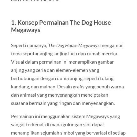
1.
Konsep Permainan The Dog House
Megaways
Seperti namanya,
The Dog House Megaways
mengambil
tema seputar anjing-anjing lucu dan rumah mereka.
Visual dalam permainan ini menampilkan gambar
anjing yang ceria dan elemen-elemen yang
berhubungan dengan dunia anjing, seperti tulang,
kandang, dan mainan. Desain grafis yang penuh warna
dan animasi yang menyenangkan menciptakan
suasana bermain yang ringan dan menyenangkan.
Permainan ini menggunakan sistem Megaways yang
sangat terkenal, di mana gulungan slot dapat
menampilkan sejumlah simbol yang bervariasi di setiap