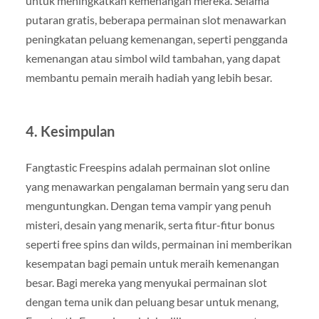
untuk meningkatkan kemenangan mereka. Selama
putaran gratis, beberapa permainan slot menawarkan
peningkatan peluang kemenangan, seperti pengganda
kemenangan atau simbol wild tambahan, yang dapat
membantu pemain meraih hadiah yang lebih besar.
4.
Kesimpulan
Fangtastic Freespins adalah permainan slot online
yang menawarkan pengalaman bermain yang seru dan
menguntungkan. Dengan tema vampir yang penuh
misteri, desain yang menarik, serta fitur-fitur bonus
seperti free spins dan wilds, permainan ini memberikan
kesempatan bagi pemain untuk meraih kemenangan
besar. Bagi mereka yang menyukai permainan slot
dengan tema unik dan peluang besar untuk menang,