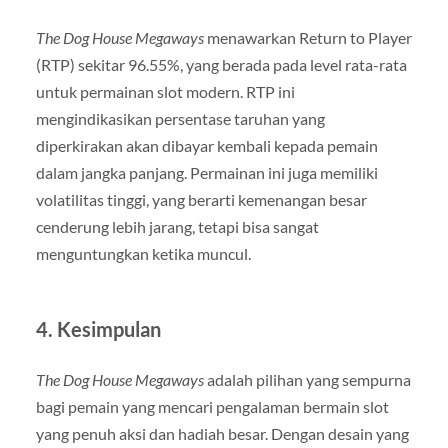
The Dog House Megaways
menawarkan Return to Player
(RTP) sekitar 96.55%, yang berada pada level rata-rata
untuk permainan slot modern. RTP ini
mengindikasikan persentase taruhan yang
diperkirakan akan dibayar kembali kepada pemain
dalam jangka panjang. Permainan ini juga memiliki
volatilitas tinggi, yang berarti kemenangan besar
cenderung lebih jarang, tetapi bisa sangat
menguntungkan ketika muncul.
4.
Kesimpulan
The Dog House Megaways
adalah pilihan yang sempurna
bagi pemain yang mencari pengalaman bermain slot
yang penuh aksi dan hadiah besar. Dengan desain yang