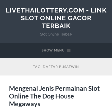
LIVETHAILOTTERY.COM - LINK
SLOT ONLINE GACOR
TERBAIK
Slot Online Terbaik
SHOW MENU
TAG:
DAFTAR PUSATWIN
Mengenal Jenis Permainan Slot
Online The Dog House
Megaways